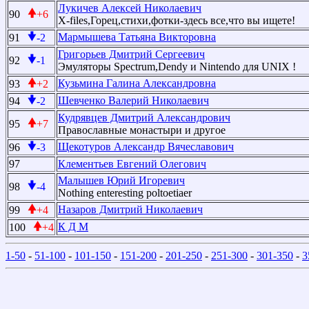
Лукичев Алексей Николаевич
90
+6
X-files,Горец,стихи,фотки-здесь все,что вы ищете!
Мармышева Татьяна Викторовна
91
-2
Григорьев Дмитрий Сергеевич
92
-1
Эмуляторы Spectrum,Dendy и Nintendo для UNIX !
Кузьмина Галина Александровна
93
+2
Шевченко Валерий Николаевич
94
-2
Кудрявцев Дмитрий Александрович
95
+7
Православные монастыри и другое
Щекотуров Александр Вячеславович
96
-3
97
Клементьев Евгений Олегович
Малышев Юрий Игоревич
98
-4
Nothing enteresting poltoetiaer
Назаров Дмитрий Николаевич
99
+4
К Д М
100
+4
1-50
-
51-100
-
101-150
-
151-200
-
201-250
-
251-300
-
301-350
-
3