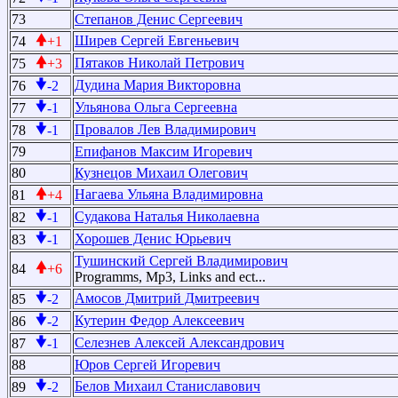
73
Степанов Денис Сергеевич
Ширев Сергей Евгеньевич
74
+1
Пятаков Николай Петрович
75
+3
Дудина Мария Викторовна
76
-2
Ульянова Ольга Сергеевна
77
-1
Провалов Лев Владимирович
78
-1
79
Епифанов Максим Игоревич
80
Кузнецов Михаил Олегович
Нагаева Ульяна Владимировна
81
+4
Судакова Наталья Николаевна
82
-1
Хорошев Денис Юрьевич
83
-1
Тушинский Сергей Владимирович
84
+6
Programms, Mp3, Links and ect...
Амосов Дмитрий Дмитреевич
85
-2
Кутерин Федор Алексеевич
86
-2
Селезнев Алексей Александрович
87
-1
88
Юров Сергей Игоревич
Белов Михаил Станиславович
89
-2