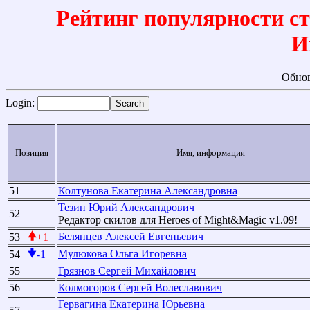
Рейтинг популярности с
И
Обнов
Login:
Позиция
Имя, информация
51
Колтунова Екатерина Александровна
Тезин Юрий Александрович
52
Редактор скилов для Heroes of Might&Magic v1.09!
Белянцев Алексей Евгеньевич
53
+1
Мулюкова Ольга Игоревна
54
-1
55
Грязнов Сергей Михайлович
56
Колмогоров Сергей Волеславович
Гервагина Екатерина Юрьевна