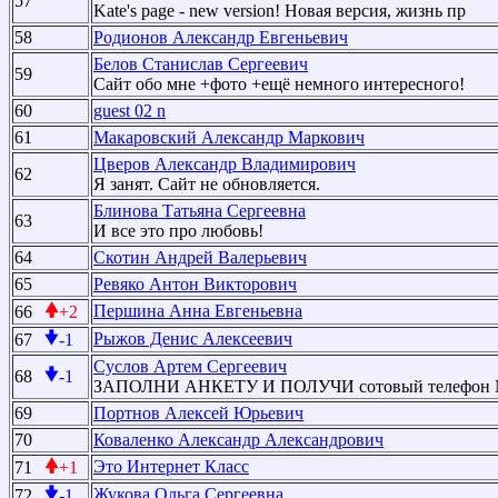
57
Kate's page - new version! Новая версия, жизнь пр
58
Родионов Александр Евгеньевич
Белов Станислав Сергеевич
59
Сайт обо мне +фото +ещё немного интересного!
60
guest 02 n
61
Макаровский Александр Маркович
Цверов Александр Владимирович
62
Я занят. Сайт не обновляется.
Блинова Татьяна Сергеевна
63
И все это про любовь!
64
Скотин Андрей Валерьевич
65
Ревяко Антон Викторович
Першина Анна Евгеньевна
66
+2
Рыжов Денис Алексеевич
67
-1
Суслов Артем Сергеевич
68
-1
ЗАПОЛНИ АНКЕТУ И ПОЛУЧИ сотовый телефон 
69
Портнов Алексей Юрьевич
70
Коваленко Александр Александрович
Это Интернет Класс
71
+1
Жукова Ольга Сергеевна
72
-1